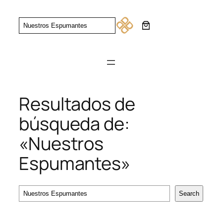
Saltar
al
Search
contenido
Resultados de
búsqueda de:
«Nuestros
Espumantes»
Search
Search