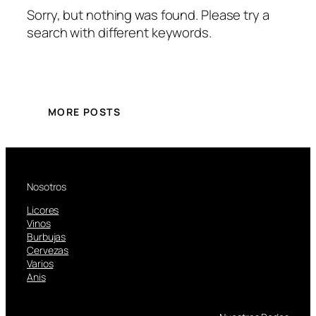
Sorry, but nothing was found. Please try a
search with different keywords.
MORE POSTS
Nosotros
Licores
Vinos
Burbujas
Cervezas
Varios
Anis