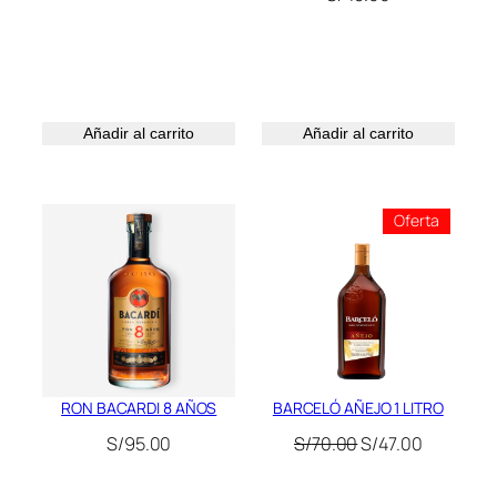
original
actual
era:
es:
S/649.00.
S/599.00.
Añadir al carrito
Añadir al carrito
Product
Oferta
En
Oferta
RON BACARDI 8 AÑOS
BARCELÓ AÑEJO 1 LITRO
El
El
S/
95.00
S/
70.00
S/
47.00
precio
precio
original
actual