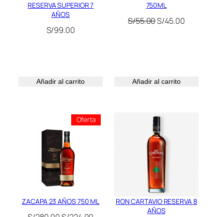
RESERVA SUPERIOR 7
750ML
AÑOS
El
El
S/
55.00
S/
45.00
S/
99.00
precio
precio
original
actual
era:
es:
S/55.00.
S/45.00.
Añadir al carrito
Añadir al carrito
Producto
Oferta
En
Oferta
ZACAPA 23 AÑOS 750 ML
RON CARTAVIO RESERVA 8
AÑOS
El
El