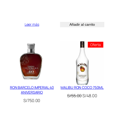
era:
es:
S/70.00.
S/47.00.
Leer más
Añadir al carrito
Product
Oferta
En
Oferta
RON BARCELO IMPERIAL 40
MALIBU RON COCO 750ML
ANIVERSARIO
El
El
S/
55.00
S/
48.00
S/
750.00
precio
precio
original
actual
era:
es: