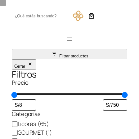
Saltar
al
Search
contenido
Filtrar productos
Cerrar
Filtros
Precio
Categorías
Categoría
Licores
(65)
GOURMET
(1)