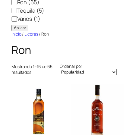
Ron
(65)
Tequila
(5)
Varios
(1)
Aplicar
Inicio
/
Licores
/ Ron
Ron
Ordenar por
Mostrando 1–16 de 65
Ordenado
resultados
por
popularidad