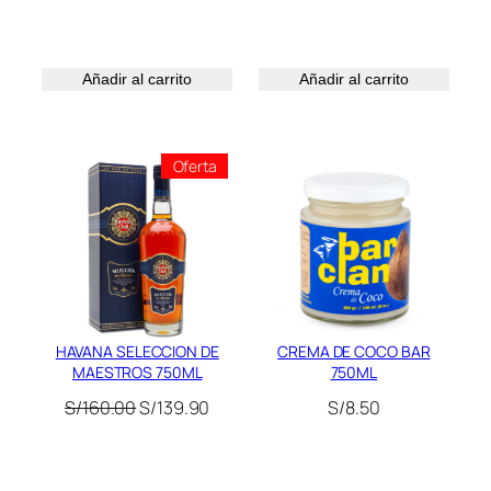
S/55.00.
S/48.00.
Añadir al carrito
Añadir al carrito
Producto
Oferta
En
Oferta
HAVANA SELECCION DE
CREMA DE COCO BAR
MAESTROS 750ML
750ML
El
El
S/
160.00
S/
139.90
S/
8.50
precio
precio
original
actual
era:
es: