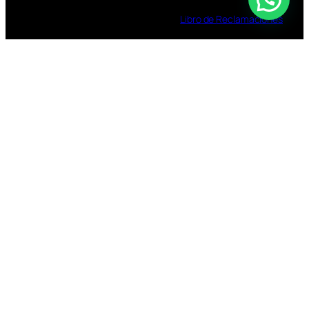
Libro
de
Reclamaciones
TOMAR BEBIDAS ALCOHOLICAS EN EXCESO
ES DAÑINO
ESTÁ PROHIBIDA LA VENTA DE ALCOHOL A
MENORES DE 18 AÑOS