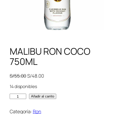
MALIBU RON COCO
750ML
E
E
S/
55.00
S/
48.00
l
l
14 disponibles
p
p
r
r
M
Añadir al carrito
e
e
A
c
c
L
Categoría:
Ron
i
i