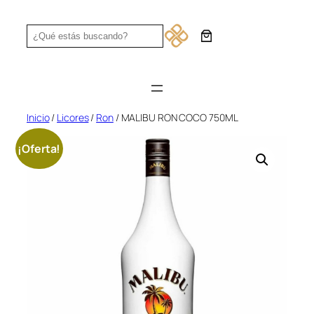
Saltar
al
Search
contenido
Inicio
/
Licores
/
Ron
/ MALIBU RON COCO 750ML
¡Oferta!