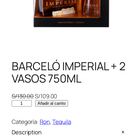
BARCELÓ IMPERIAL + 2
VASOS 750ML
E
E
S/
130.00
S/
109.00
B
l
l
Añadir al carrito
A
p
p
R
r
r
Categoría:
Ron
, 
Tequila
C
e
e
Description
E
c
c