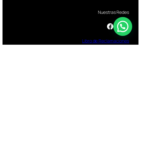
Nuestras Redes
Facebook
Instagram
TikTok
Libro
de
Reclamaciones
TOMAR BEBIDAS ALCOHOLICAS EN EXCESO
ES DAÑINO
ESTÁ PROHIBIDA LA VENTA DE ALCOHOL A
MENORES DE 18 AÑOS