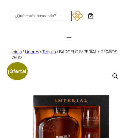
Saltar
al
Search
contenido
Inicio
/
Licores
/
Tequila
/ BARCELÓ IMPERIAL + 2 VASOS
750ML
¡Oferta!