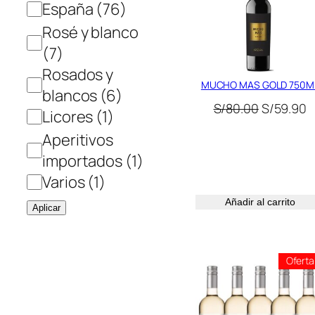
España
(76)
Rosé y blanco
(7)
Rosados y
MUCHO MAS GOLD 750M
blancos
(6)
El
E
S/
80.00
S/
59.90
Licores
(1)
precio
p
Aperitivos
original
a
importados
(1)
era:
e
S/80.00.
S
Varios
(1)
Añadir al carrito
Aplicar
Oferta