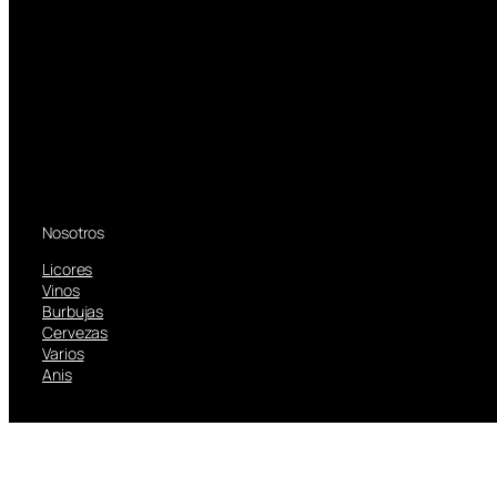
Nosotros
Licores
Vinos
Burbujas
Cervezas
Varios
Anis
TOM