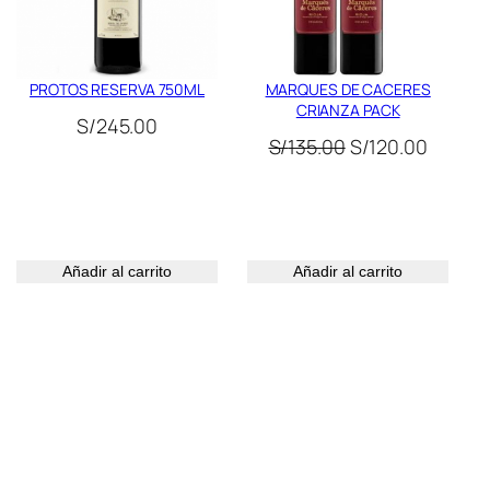
PROTOS RESERVA 750ML
MARQUES DE CACERES
CRIANZA PACK
S/
245.00
El
El
S/
135.00
S/
120.00
cio
precio
precio
ual
original
actual
era:
es:
00.00.
S/135.00.
S/120.
Añadir al carrito
Añadir al carrito