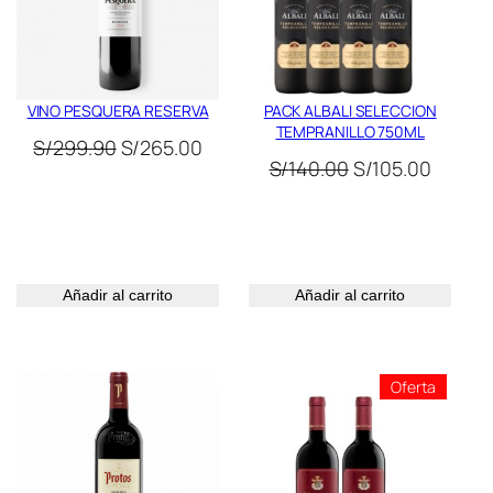
VINO PESQUERA RESERVA
PACK ALBALI SELECCION
TEMPRANILLO 750ML
El
El
S/
299.90
S/
265.00
El
El
S/
140.00
S/
105.00
precio
precio
cio
precio
precio
original
actual
ual
original
actual
era:
es:
era:
es:
S/299.90.
S/265.00.
39.90.
S/140.00.
S/105.
Añadir al carrito
Añadir al carrito
ducto
Product
Oferta
En
ta
Oferta