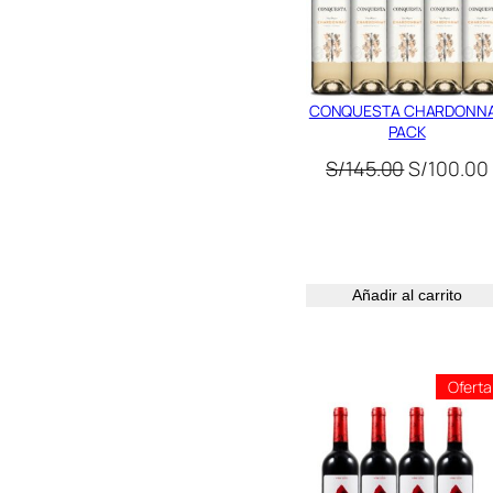
CONQUESTA CHARDONN
PACK
El
S/
145.00
S/
100.00
precio
original
era:
S/145.00.
Añadir al carrito
Oferta