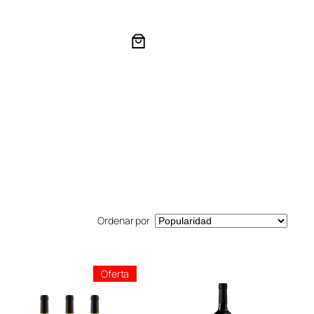
Ordenar por
ducto
Producto
Oferta
En
ta
Oferta