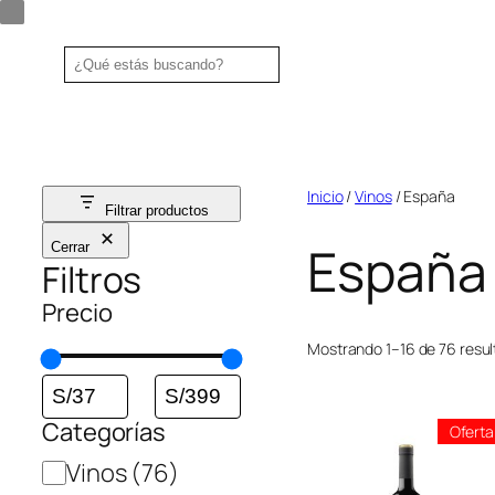
Saltar
al
Search
contenido
Inicio
/
Vinos
/ España
Filtrar productos
España
Cerrar
Filtros
Precio
Mostrando 1–16 de 76 resu
Categorías
Oferta
Categoría
Vinos
(76)