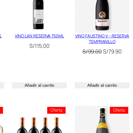
L
VINO LAN RESERVA 750ML
VINO FAUSTINO V – RESERVA
TEMPRANILLO
l
S/
115.00
El
El
S/
99.00
S/
79.90
recio
precio
prec
ctual
original
actu
s:
era:
es:
/59.90.
S/99.00.
S/79
Añadir al carrito
Añadir al carrito
Producto
Producto
Pro
Oferta
Oferta
En
En
En
Oferta
Oferta
Ofer