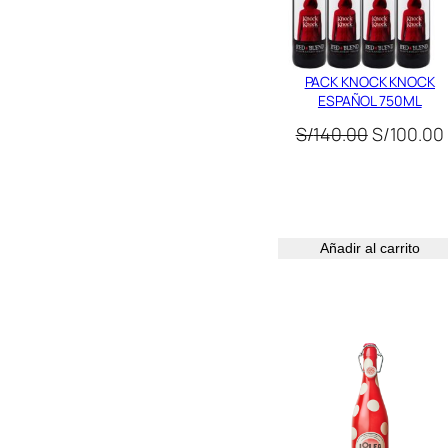
PACK KNOCK KNOCK
ESPAÑOL 750ML
El
S/
140.00
S/
100.00
precio
original
era:
S/140.00.
Añadir al carrito