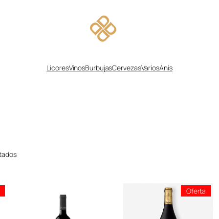
Licores
Vinos
Burbujas
Cervezas
Varios
Anis
Ordenado
ltados
por
popularidad
Producto
Pro
Oferta
En
En
Oferta
Ofer