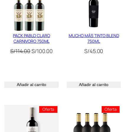
PACK PABLO CLARO
MUCHO MÁS TINTO BLEND
CARNIVORO 750ML
750ML
El
El
S/
114.00
S/
100.00
S/
45.00
io
precio
precio
al
original
actual
era:
es:
.90.
S/114.00.
S/100.00.
Añadir al carrito
Añadir al carrito
ducto
Producto
Product
Oferta
Oferta
En
En
ta
Oferta
Oferta