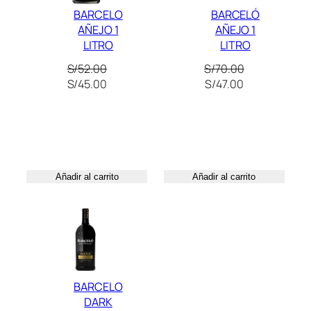
BARCELO
BARCELÓ
.
AÑEJO 1
AÑEJO 1
LITRO
LITRO
S/
52.00
S/
70.00
El
El
El
El
S/
45.00
S/
47.00
precio
precio
precio
precio
original
actual
original
actual
era:
es:
era:
es:
S/52.00.
S/45.00.
S/70.00.
S/47.00.
Añadir al carrito
Añadir al carrito
BARCELO
DARK