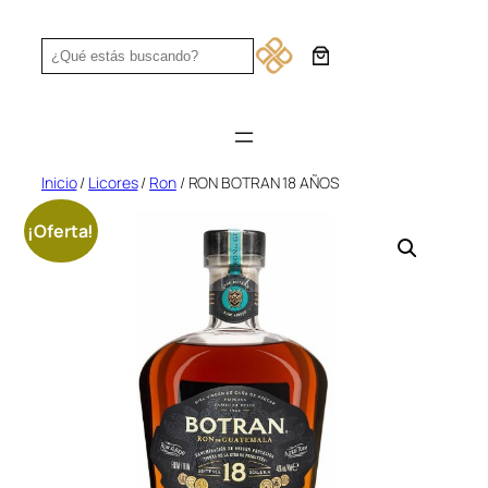
Saltar
al
Search
contenido
Inicio
/
Licores
/
Ron
/ RON BOTRAN 18 AÑOS
¡Oferta!