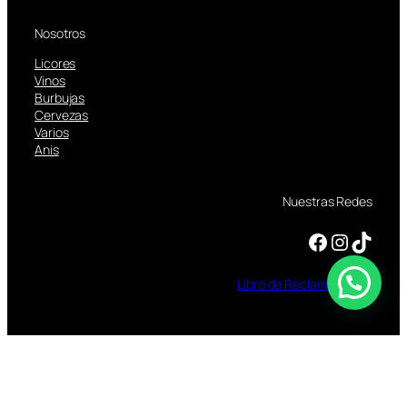
Nosotros
Licores
Vinos
Burbujas
Cervezas
Varios
Anis
Nuestras Redes
Facebook
Instagram
TikTok
Libro
de
Reclamaciones
TOMAR BEBIDAS ALCOHOLICAS EN EXCESO
ES DAÑINO