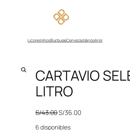
Licores
Vinos
Burbujas
Cervezas
Varios
Anis
CARTAVIO SEL
LITRO
E
E
S/
43.00
S/
36.00
l
l
6 disponibles
p
p