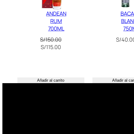
ANDEAN
BACA
RUM
BLA
700ML
750
S/
150.00
S/
40.0
El
El
S/
115.00
precio
precio
original
actual
era:
es:
S/150.00.
S/115.00.
Añadir al carrito
Añadir al car