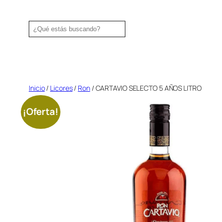
Saltar
al
Search
contenido
Inicio
/
Licores
/
Ron
/ CARTAVIO SELECTO 5 AÑOS LITRO
¡Oferta!