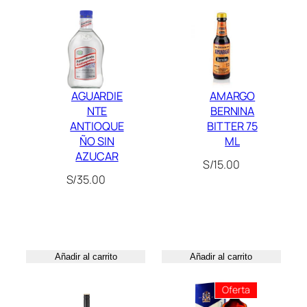
E
B
L
A
C
K
AGUARDIE
AMARGO
7
NTE
BERNINA
5
ANTIOQUE
BITTER 75
ÑO SIN
ML
0
AZUCAR
M
S/
15.00
L
S/
35.00
c
a
n
t
Añadir al carrito
Añadir al carrito
i
d
Producto
Oferta
a
En