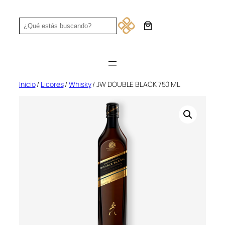
Saltar
al
Search
contenido
Inicio
/
Licores
/
Whisky
/ JW DOUBLE BLACK 750 ML