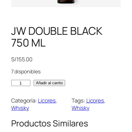
JW DOUBLE BLACK
750 ML
S/
155.00
7 disponibles
J
Añadir al carrito
W
D
Categoría:
Licores
, 
Tags:
Licores
, 
O
Whisky
Whisky
U
B
Productos Similares
L