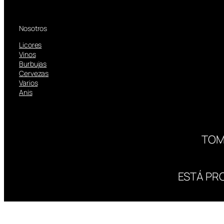
Nosotros
Licores
Vinos
Burbujas
Cervezas
Varios
Anis
TOM
ESTÁ PR