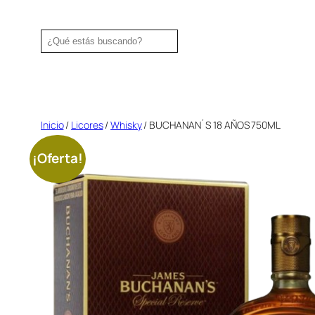
Saltar
al
Search
contenido
Inicio
/
Licores
/
Whisky
/ BUCHANAN´S 18 AÑOS 750ML
¡Oferta!