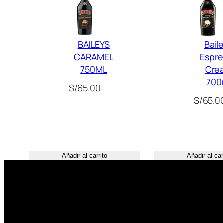
BAILEYS
Bail
CARAMEL
Espr
750ML
Cre
700
S/
65.00
S/
65.0
Añadir al carrito
Añadir al car