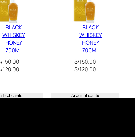
Oferta
Oferta
BLACK
BLACK
WHISKEY
WHISKEY
HONEY
HONEY
700ML
700ML
S/
150.00
S/
150.00
l
El
El
El
S/
120.00
S/
120.00
recio
precio
precio
precio
riginal
actual
original
actual
ra:
es:
era:
es:
dir al carrito
Añadir al carrito
/150.00.
S/120.00.
S/150.00.
S/120.00.