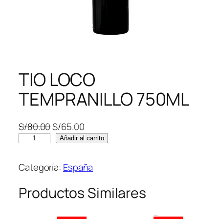
TIO LOCO
TEMPRANILLO 750ML
E
E
S/
80.00
S/
65.00
T
l
l
Añadir al carrito
I
p
p
O
r
r
Categoría:
España
L
e
e
O
c
c
Productos Similares
C
i
i
O
o
o