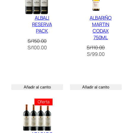
n
0
t
.
ALBALI
ALBARIÑO
i
RESERVA
MARTIN
d
PACK
CODAX
a
750ML
d
S/
150.00
El
El
S/
100.00
S/
110.00
precio
precio
El
El
S/
99.00
original
actual
precio
precio
era:
es:
original
actual
S/150.00.
S/100.00.
era:
es:
S/110.00.
S/99.00.
Añadir al carrito
Añadir al carrito
Producto
Oferta
En
Oferta