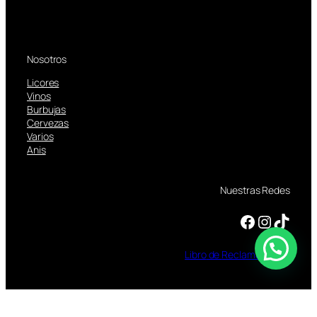
Nosotros
Licores
Vinos
Burbujas
Cervezas
Varios
Anis
Nuestras Redes
Facebook
Instagram
TikTok
Libro
de
Reclamaciones
TOMAR BEBIDAS ALCOHOLICAS EN EXCESO