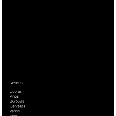
Nosotros
Licores
Vinos
Burbujas
Cervezas
Varios
Anis