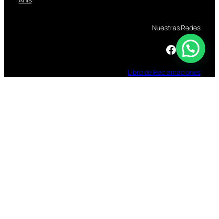
Nuestras Redes
Facebook
Instagram
TikTok
Libro
de
Reclamaciones
TOMAR BEBIDAS ALCOHOLICAS EN EXCESO
ES DAÑINO
ESTÁ PROHIBIDA LA VENTA DE ALCOHOL A
MENORES DE 18 AÑOS