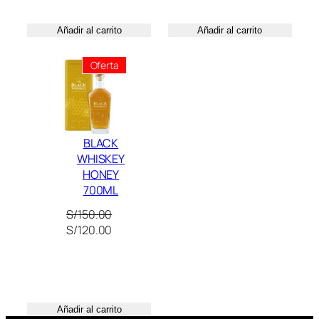
S/150.00.
S/120.00.
Añadir al carrito
Añadir al carrito
Producto
Oferta
En
Oferta
BLACK
WHISKEY
HONEY
700ML
S/
150.00
El
El
S/
120.00
precio
precio
original
actual
era:
es:
S/150.00.
S/120.00.
Añadir al carrito