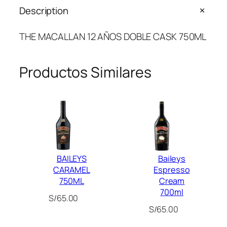
M
Description
A
C
THE MACALLAN 12 AÑOS DOBLE CASK 750ML
A
L
L
Productos Similares
A
N
1
2
A
Ñ
O
BAILEYS
Baileys
S
CARAMEL
Espresso
D
750ML
Cream
O
700ml
S/
65.00
B
S/
65.00
L