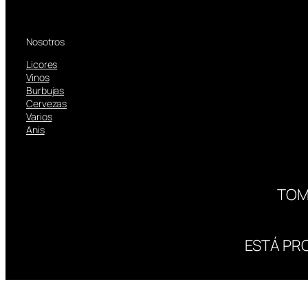
Nosotros
Licores
Vinos
Burbujas
Cervezas
Varios
Anis
TOM
ESTÁ PR