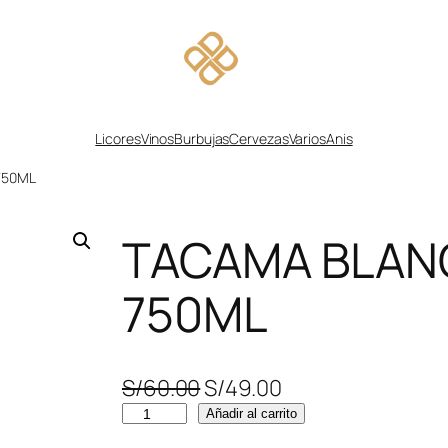
Licores
Vinos
Burbujas
Cervezas
Varios
Anis
750ML
TACAMA BLAN
750ML
E
E
S/
60.00
S/
49.00
T
l
l
Añadir al carrito
A
p
p