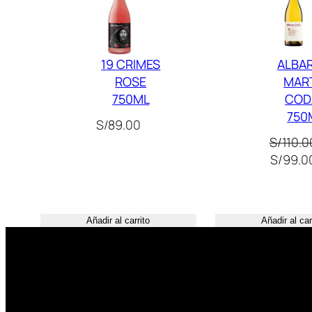
19 CRIMES
ALBA
ROSE
MAR
750ML
COD
750
S/
89.00
S/
110.0
El
S/
99.0
precio
original
era:
Añadir al carrito
Añadir al car
S/110.0