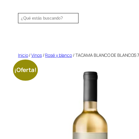
Saltar
al
Search
contenido
Inicio
/
Vinos
/
Rosé y blanco
/ TACAMA BLANCO DE BLANCOS 
¡Oferta!