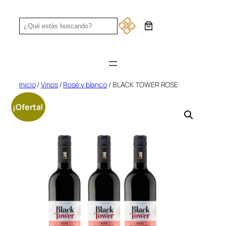
Saltar
al
Search
contenido
Inicio
/
Vinos
/
Rosé y blanco
/ BLACK TOWER ROSE
¡Oferta!