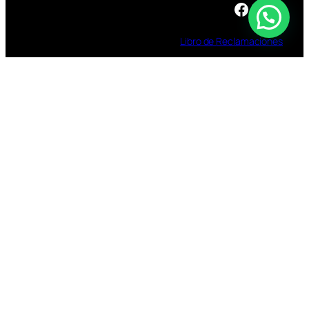
Facebook
Instagram
TikTok
Libro
de
Reclamaciones
TOMAR BEBIDAS ALCOHOLICAS EN EXCESO
ES DAÑINO
ESTÁ PROHIBIDA LA VENTA DE ALCOHOL A
MENORES DE 18 AÑOS