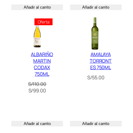
0
Añadir al carrito
Añadir al carrito
0
.
Producto
Oferta
En
Oferta
ALBARIÑO
AMALAYA
MARTIN
TORRONT
CODAX
ES 750ML
750ML
S/
55.00
S/
110.00
El
El
S/
99.00
precio
precio
original
actual
era:
es:
S/110.00.
S/99.00.
Añadir al carrito
Añadir al carrito