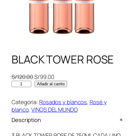
BLACK TOWER ROSE
E
E
S/
120.00
S/
99.00
B
l
l
Añadir al carrito
L
p
p
A
r
r
Categoría:
Rosados y blancos
, 
Rosé y
C
e
e
blanco
, 
VINOS DEL MUNDO
K
c
c
Description
T
i
i
O
o
o
3 BLACK TOWER ROSE DE 750ML CADA UNO