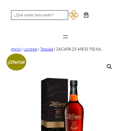
Saltar
al
Search
contenido
Inicio
/
Licores
/
Tequila
/ ZACAPA 23 AÑOS 750 ML
¡Oferta!