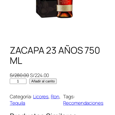
ZACAPA 23 AÑOS 750
ML
E
E
S/
280.00
S/
224.00
Z
l
l
Añadir al carrito
A
p
p
C
r
r
Categoría:
Licores
, 
Ron
, 
Tags:
A
e
e
Tequila
Recomendaciones
P
c
c
A
i
i