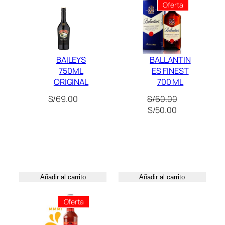
Producto
Oferta
d
.
.
En
Oferta
0
0
.
BAILEYS
BALLANTIN
750ML
ES FINEST
ORIGINAL
700 ML
S/
69.00
S/
60.00
El
El
S/
50.00
precio
precio
original
actual
era:
es:
S/60.00.
S/50.00.
Añadir al carrito
Añadir al carrito
Producto
Oferta
En
Oferta