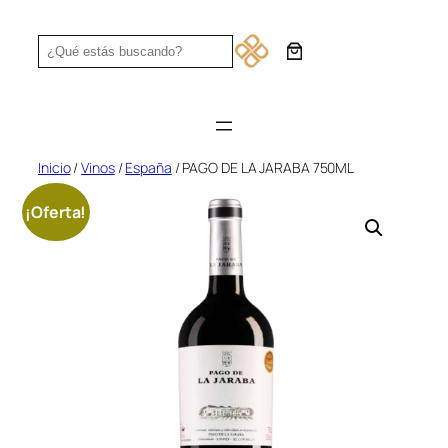
Saltar
al
Search
contenido
Inicio
/
Vinos
/
España
/ PAGO DE LA JARABA 750ML
¡Oferta!