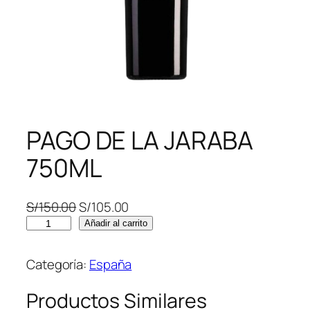
PAGO DE LA JARABA
750ML
E
E
S/
150.00
S/
105.00
P
l
l
Añadir al carrito
A
p
p
G
r
r
Categoría:
España
O
e
e
D
c
c
Productos Similares