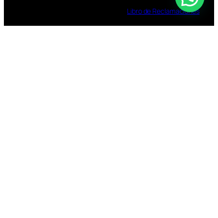
Libro
de
Reclamaciones
TOMAR BEBIDAS ALCOHOLICAS EN EXCESO
ES DAÑINO
ESTÁ PROHIBIDA LA VENTA DE ALCOHOL A
MENORES DE 18 AÑOS