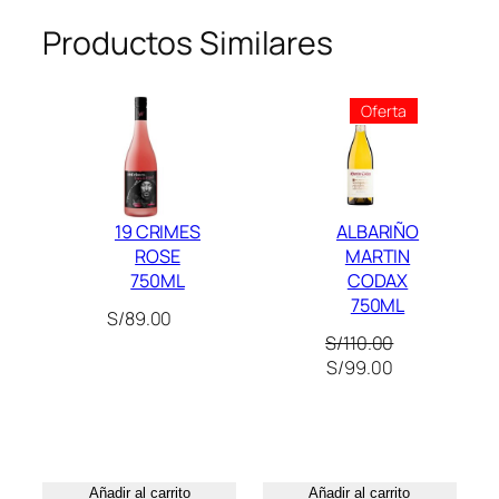
I
P
Productos Similares
A
L
Producto
Oferta
K
En
A
Oferta
S
A
U
19 CRIMES
ALBARIÑO
V
ROSE
MARTIN
I
750ML
CODAX
750ML
G
S/
89.00
N
S/
110.00
O
El
El
S/
99.00
N
precio
precio
original
actual
B
era:
es:
L
S/110.00.
S/99.00.
A
Añadir al carrito
Añadir al carrito