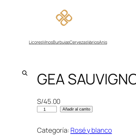
Licores
Vinos
Burbujas
Cervezas
Varios
Anis
GEA SAUVIGN
S/
45.00
G
Añadir al carrito
E
A
Categoría:
Rosé y blanco