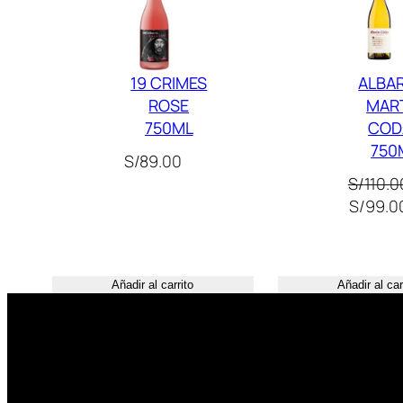
19 CRIMES
ALBA
ROSE
MAR
750ML
COD
750
S/
89.00
S/
110.0
El
S/
99.0
precio
original
era:
Añadir al carrito
Añadir al car
S/110.0