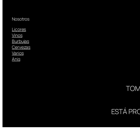
Nosotros
Licores
Vinos
Burbujas
Cervezas
Varios
Anis
TOM
ESTÁ PR