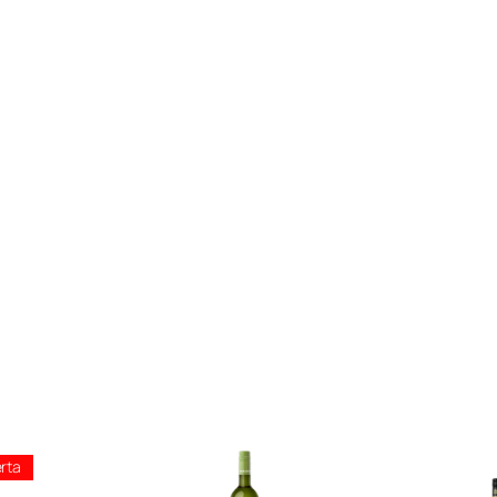
S
A
U
V
I
G
N
O
N
B
L
A
N
C
Producto
7
rta
En