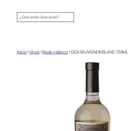
Saltar
al
Search
contenido
Inicio
/
Vinos
/
Rosé y blanco
/ GEA SAUVIGNON BLANC 750ML