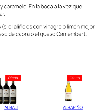
 y caramelo. En la boca a la vez que
ar.
si el aliño es con vinagre o limón mejor
ueso de cabra o el queso Camembert,
Producto
Producto
Oferta
Oferta
En
En
Oferta
Oferta
ALBALI
ALBARIÑO