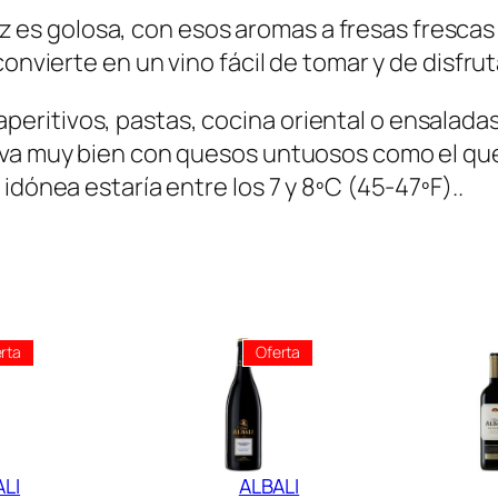
a
:
4
ariz es golosa, con esos aromas a fresas frescas
n
S
5
onvierte en un vino fácil de tomar y de disfrut
t
/
.
i
5
0
itivos, pastas, cocina oriental o ensaladas (
d
5
0
n va muy bien con quesos untuosos como el q
a
.
.
idónea estaría entre los 7 y 8ºC (45-47ºF)..
d
0
0
.
Producto
Producto
rta
Oferta
En
En
Oferta
Oferta
LI
ALBALI