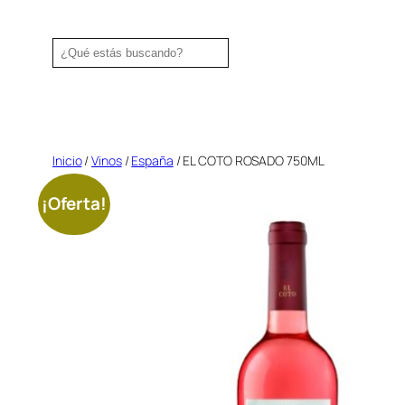
Saltar
al
Search
contenido
Inicio
/
Vinos
/
España
/ EL COTO ROSADO 750ML
¡Oferta!