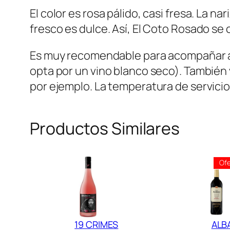
El color es rosa pálido, casi fresa. La n
fresco es dulce. Así, El Coto Rosado se c
Es muy recomendable para acompañar aper
opta por un vino blanco seco). Tambié
por ejemplo. La temperatura de servicio 
Productos Similares
Ofe
19 CRIMES
ALBA