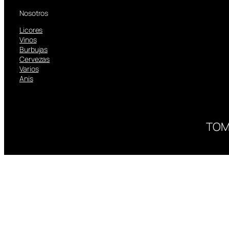
Nosotros
Licores
Vinos
Burbujas
Cervezas
Varios
Anis
TOM
ESTÁ PR