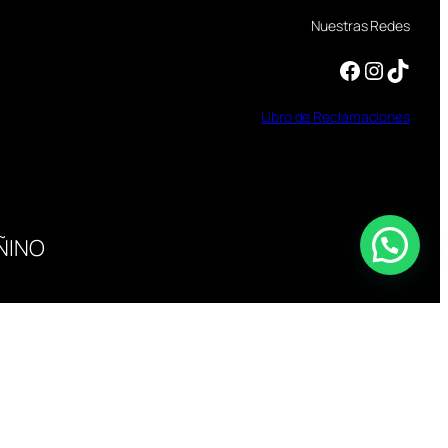
Nuestras Redes
Facebook
Instagram
TikTok
Libro
de
Reclamaciones
ÑINO
 18 AÑOS