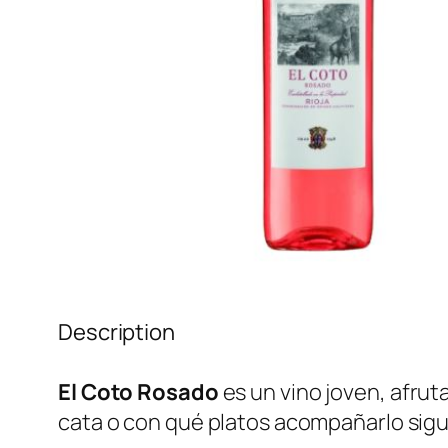
Description
El Coto Rosado
es un vino joven, afrut
cata o con qué platos acompañarlo sig