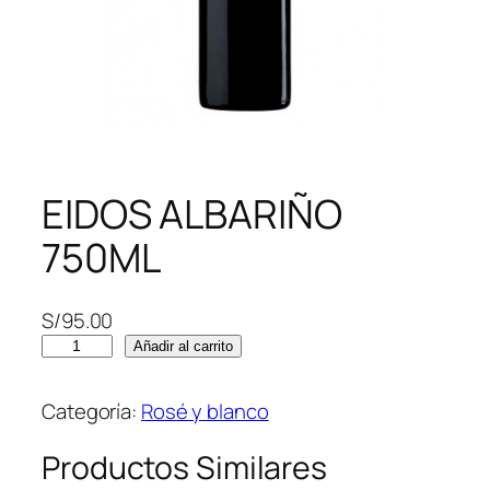
EIDOS ALBARIÑO
750ML
S/
95.00
E
Añadir al carrito
I
D
Categoría:
Rosé y blanco
O
S
Productos Similares
A