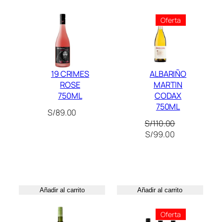
L
Producto
Oferta
B
En
A
Oferta
R
I
Ñ
19 CRIMES
ALBARIÑO
O
ROSE
MARTIN
7
750ML
CODAX
750ML
5
S/
89.00
0
S/
110.00
M
El
El
S/
99.00
L
precio
precio
original
actual
c
era:
es:
a
S/110.00.
S/99.00.
n
Añadir al carrito
Añadir al carrito
t
i
Producto
Oferta
d
En