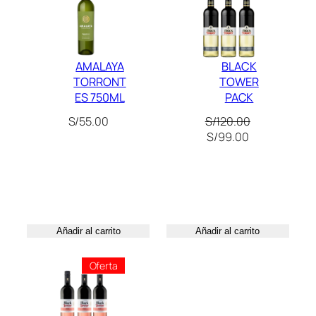
Oferta
a
d
AMALAYA
BLACK
TORRONT
TOWER
ES 750ML
PACK
S/
55.00
S/
120.00
El
El
S/
99.00
precio
precio
original
actual
era:
es:
S/120.00.
S/99.00.
Añadir al carrito
Añadir al carrito
Producto
Oferta
En
Oferta