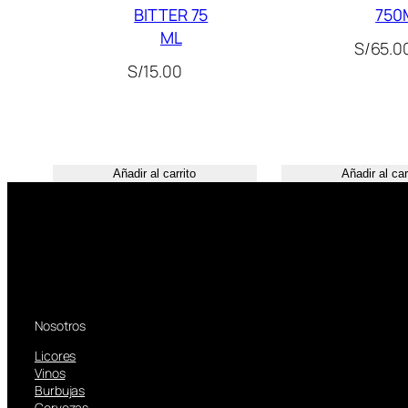
BITTER 75
750
ML
S/
65.0
S/
15.00
Añadir al carrito
Añadir al car
Nosotros
Licores
Vinos
Burbujas
Cervezas