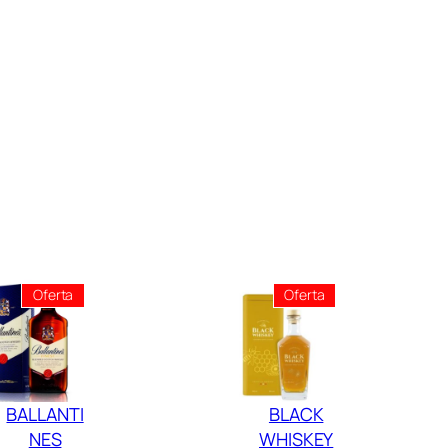
Producto
Producto
Oferta
Oferta
En
En
Oferta
Oferta
BALLANTI
BLACK
NES
WHISKEY