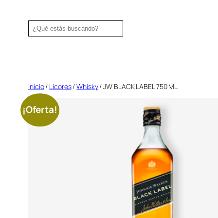
Saltar
al
Search
contenido
Inicio
/
Licores
/
Whisky
/ JW BLACK LABEL 750 ML
¡Oferta!