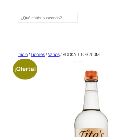
Saltar
al
Search
contenido
Inicio
/
Licores
/
Varios
/ VODKA TITOS 750ML
¡Oferta!