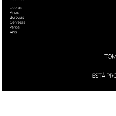
Licores
Vinos
Burbujas
Cervezas
Varios
Anis
TOM
ESTÁ PR