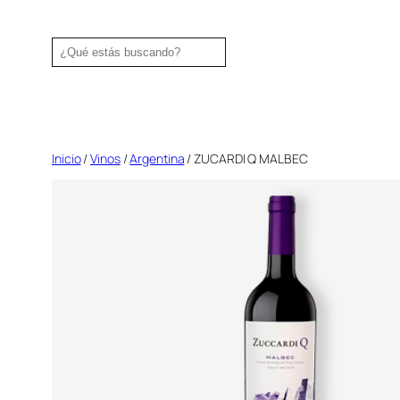
Saltar
al
Search
contenido
Inicio
/
Vinos
/
Argentina
/ ZUCARDI Q MALBEC