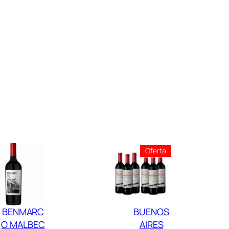
Producto
Oferta
En
Oferta
BENMARC
BUENOS
O MALBEC
AIRES