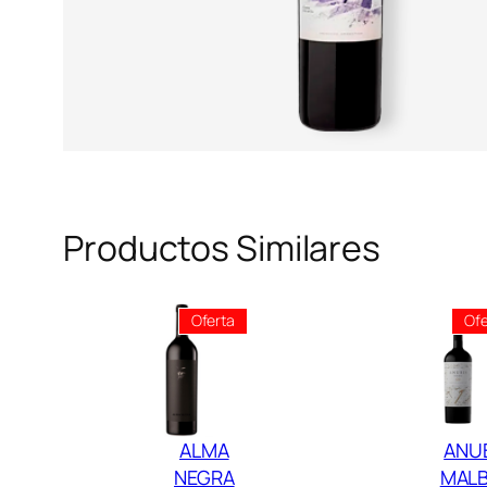
Productos Similares
Producto
Oferta
Ofe
En
Oferta
ALMA
ANU
NEGRA
MAL