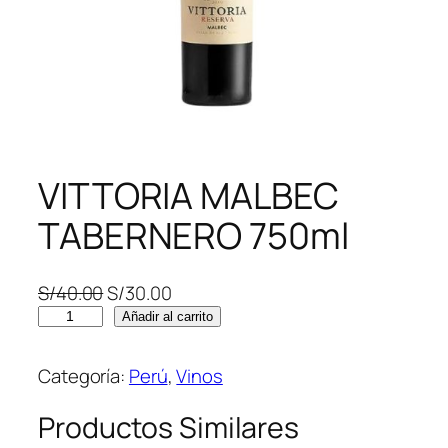
VITTORIA MALBEC
TABERNERO 750ml
E
E
S/
40.00
S/
30.00
V
l
l
Añadir al carrito
I
p
p
T
r
r
Categoría:
Perú
, 
Vinos
T
e
e
O
c
c
Productos Similares
R
i
i