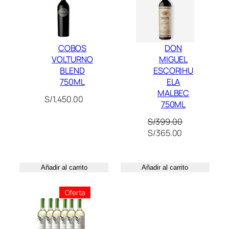
Oferta
5
0
0
0
m
.
COBOS
DON
l
VOLTURNO
MIGUEL
c
BLEND
ESCORIHU
a
750ML
ELA
n
MALBEC
S/
1,450.00
t
750ML
i
S/
399.00
d
El
El
S/
365.00
a
precio
precio
d
original
actual
era:
es:
Añadir al carrito
Añadir al carrito
S/399.00.
S/365.00.
Producto
Oferta
En
Oferta