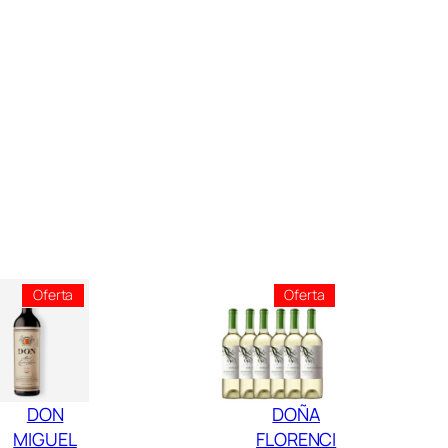
Producto
Producto
Oferta
Oferta
En
En
Oferta
Oferta
DON
DOÑA
MIGUEL
FLORENCI