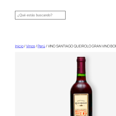
Saltar
al
Search
contenido
Inicio
/
Vinos
/
Perú
/ VINO SANTIAGO QUEIROLO GRAN VINO B