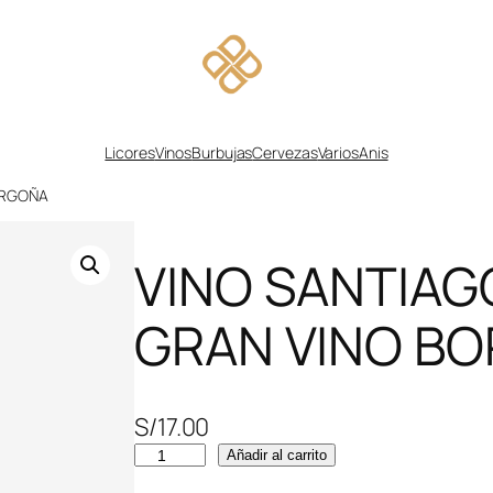
Licores
Vinos
Burbujas
Cervezas
Varios
Anis
ORGOÑA
VINO SANTIAG
GRAN VINO B
S/
17.00
V
Añadir al carrito
I