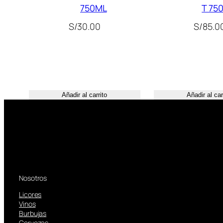
750ML
T 75
S/
30.00
S/
85.0
Añadir al carrito
Añadir al car
Nosotros
Licores
Vinos
Burbujas
Cervezas