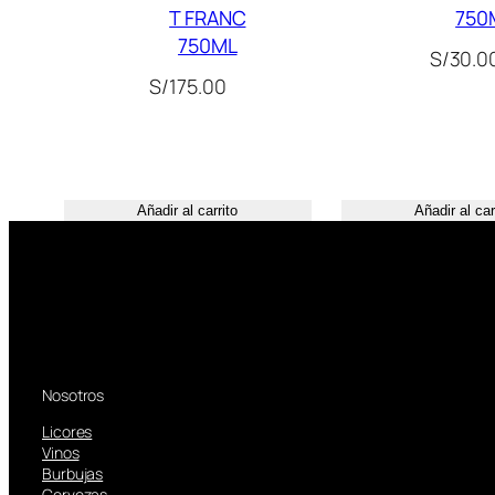
T FRANC
750
750ML
S/
30.0
S/
175.00
Añadir al carrito
Añadir al car
Nosotros
Licores
Vinos
Burbujas
Cervezas