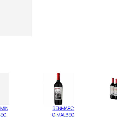
E
N
T
E
I
N
R
E
S
E
R
V
A
M
AMIN
BENMARC
A
BEC
O MALBEC