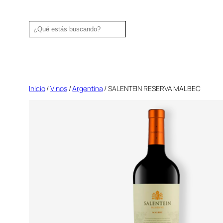
Saltar
al
Search
contenido
Inicio
/
Vinos
/
Argentina
/ SALENTEIN RESERVA MALBEC