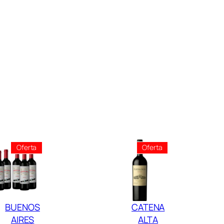
Producto
Producto
Oferta
Oferta
En
En
Oferta
Oferta
BUENOS
CATENA
AIRES
ALTA