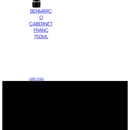
BENMARC
O
CABERNET
FRANC
750ML
Leer más