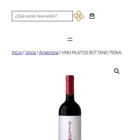
Saltar
al
Search
contenido
Inicio
/
Vinos
/
Argentina
/ VINO PILATOS SOTTANO 750ML