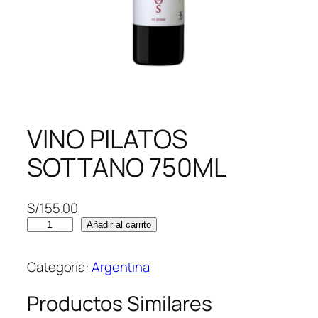
VINO PILATOS
SOTTANO 750ML
S/
155.00
V
Añadir al carrito
I
N
Categoría:
Argentina
O
P
Productos Similares
I