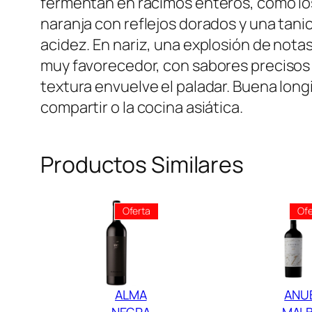
fermentan en racimos enteros, como los 
naranja con reflejos dorados y una tanic
acidez. En nariz, una explosión de notas
muy favorecedor, con sabores precisos y u
textura envuelve el paladar. Buena long
compartir o la cocina asiática.
Productos Similares
Producto
Oferta
Ofe
En
Oferta
ALMA
ANU
NEGRA
MAL