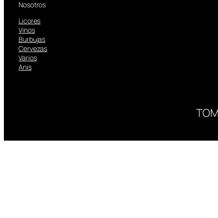
Nosotros
Licores
Vinos
Burbujas
Cervezas
Varios
Anis
TOM
ESTÁ PR