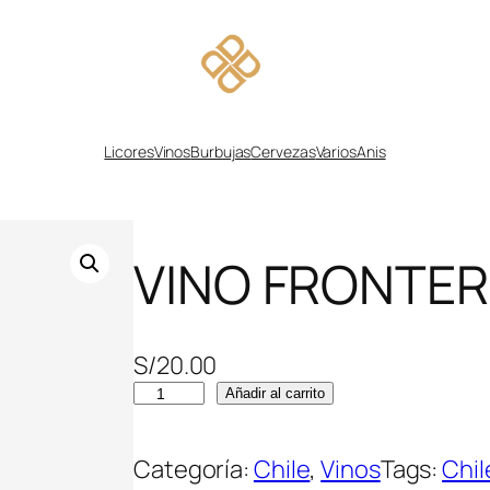
Licores
Vinos
Burbujas
Cervezas
Varios
Anis
VINO FRONTE
S/
20.00
V
Añadir al carrito
I
N
Categoría:
Chile
, 
Vinos
Tags:
Chil