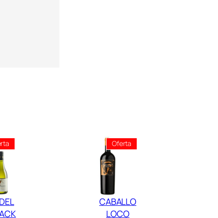
O
F
R
O
N
T
E
R
A
C
Producto
Producto
rta
Oferta
A
En
En
Oferta
Oferta
B
E
R
 DEL
CABALLO
N
PACK
LOCO