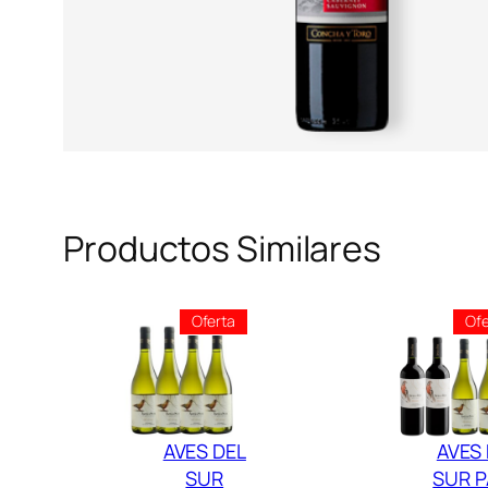
Productos Similares
Producto
Oferta
Ofe
En
Oferta
AVES DEL
AVES
SUR
SUR 