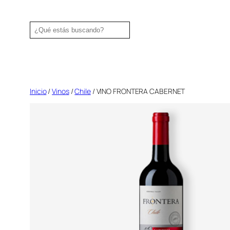
Saltar
al
Search
contenido
Inicio
/
Vinos
/
Chile
/ VINO FRONTERA CABERNET