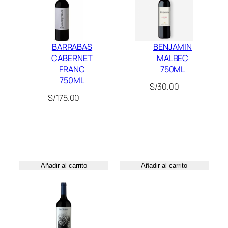
5
.
.
0
0
M
0
BARRABAS
BENJAMIN
L
.
CABERNET
MALBEC
c
FRANC
750ML
a
750ML
n
S/
30.00
S/
175.00
t
i
d
a
d
Añadir al carrito
Añadir al carrito