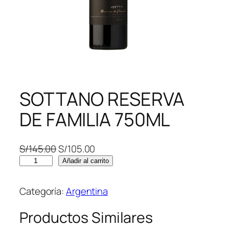
SOTTANO RESERVA
DE FAMILIA 750ML
E
E
S/
145.00
S/
105.00
S
l
l
Añadir al carrito
O
p
p
T
r
r
Categoría:
Argentina
T
e
e
A
c
c
Productos Similares
N
i
i