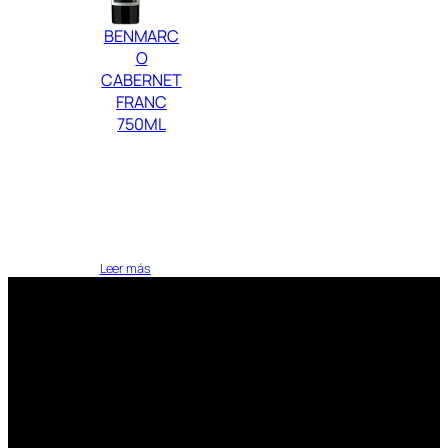
BENMARC
O
CABERNET
FRANC
750ML
Leer más