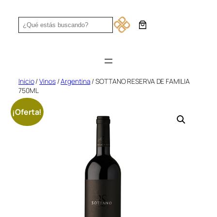
Saltar
al
Search
contenido
Inicio
/
Vinos
/
Argentina
/ SOTTANO RESERVA DE FAMILIA
750ML
¡Oferta!