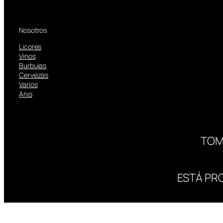
Nosotros
Licores
Vinos
Burbujas
Cervezas
Varios
Anis
TOM
ESTÁ PR