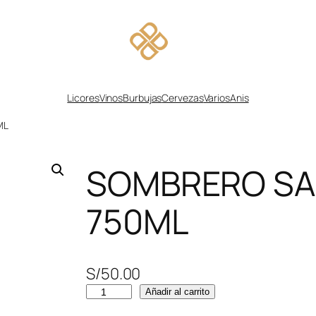
Licores
Vinos
Burbujas
Cervezas
Varios
Anis
ML
SOMBRERO SA
750ML
S/
50.00
S
Añadir al carrito
O