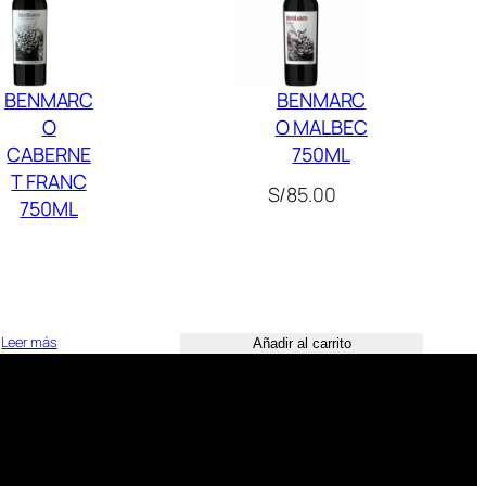
BENMARC
BENMARC
O
O MALBEC
CABERNE
750ML
T FRANC
S/
85.00
750ML
Leer más
Añadir al carrito