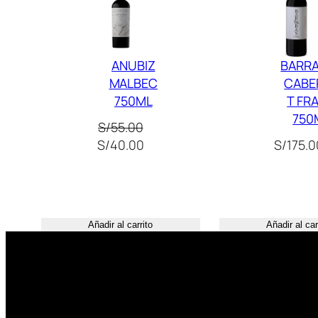
Oferta
ANUBIZ
BARR
MALBEC
CABE
750ML
T FR
750
S/
55.00
El
El
S/
40.00
S/
175.0
precio
precio
original
actual
era:
es:
S/55.00.
S/40.00.
Añadir al carrito
Añadir al car