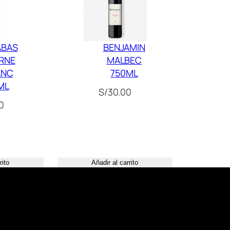
N
B
L
A
ABAS
BENJAMIN
RNE
MALBEC
N
ANC
750ML
C
ML
7
S/
30.00
0
5
0
M
L
rito
Añadir al carrito
c
a
n
t