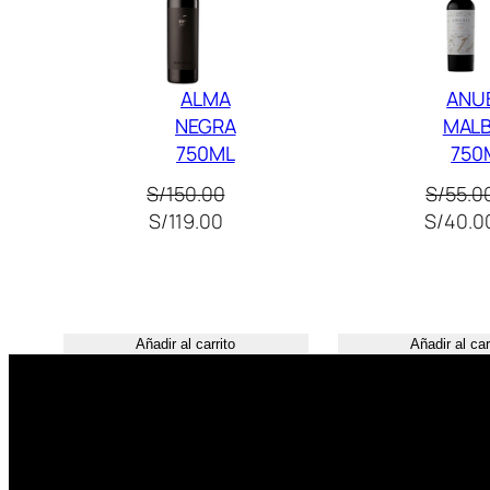
Oferta
ALMA
ANU
NEGRA
MAL
750ML
750
S/
150.00
S/
55.0
El
El
El
S/
119.00
S/
40.0
precio
precio
precio
original
actual
original
era:
es:
era:
S/150.00.
S/119.00.
S/55.00
Añadir al carrito
Añadir al car