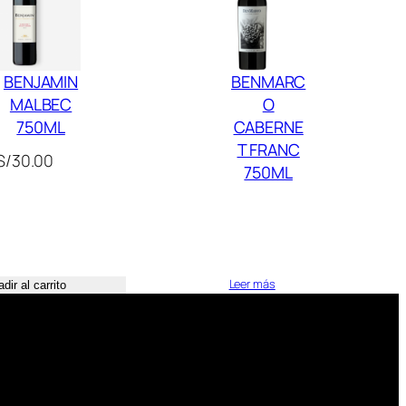
BENJAMIN
BENMARC
MALBEC
O
750ML
CABERNE
T FRANC
S/
30.00
750ML
Leer más
dir al carrito