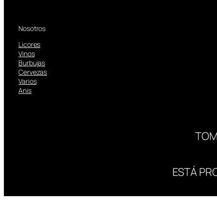
Nosotros
Licores
Vinos
Burbujas
Cervezas
Varios
Anis
TOM
ESTÁ PR