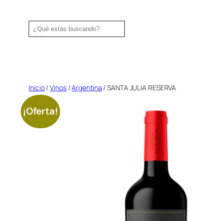
Saltar
al
Search
contenido
Inicio
/
Vinos
/
Argentina
/ SANTA JULIA RESERVA
¡Oferta!