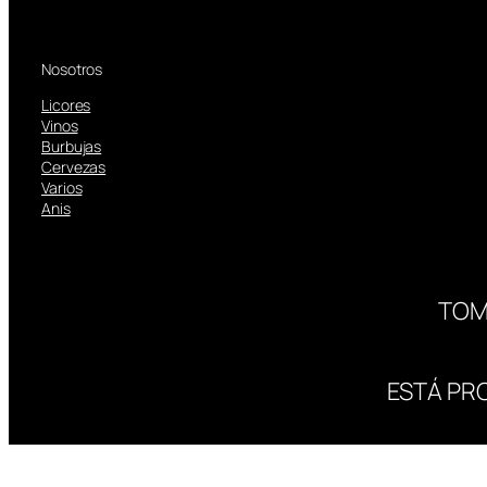
Nosotros
Licores
Vinos
Burbujas
Cervezas
Varios
Anis
TOM
ESTÁ PR