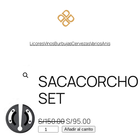
Licores
Vinos
Burbujas
Cervezas
Varios
Anis
SACACORCHO 
SET
E
E
S/
150.00
S/
95.00
S
l
l
Añadir al carrito
A
p
p