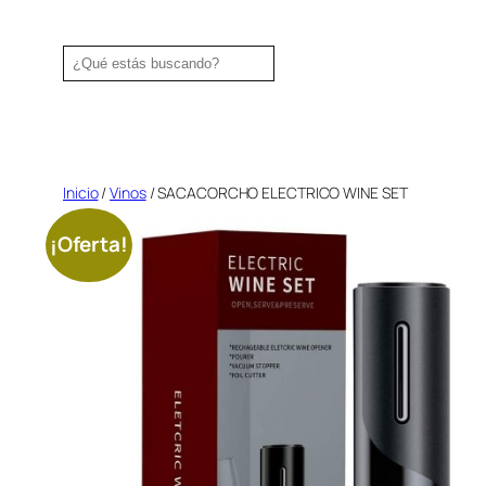
Saltar
al
Search
contenido
Inicio
/
Vinos
/ SACACORCHO ELECTRICO WINE SET
¡Oferta!