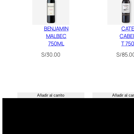
BENJAMIN
CAT
MALBEC
CABE
750ML
T 75
S/
30.00
S/
85.0
Añadir al carrito
Añadir al car