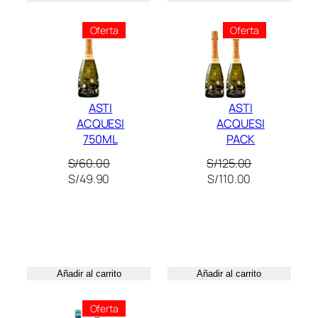
d
.
Producto
Producto
Oferta
Oferta
En
En
Oferta
Oferta
ASTI
ASTI
ACQUESI
ACQUESI
750ML
PACK
S/
60.00
S/
125.00
El
El
El
El
S/
49.90
S/
110.00
precio
precio
precio
precio
original
actual
original
actual
era:
es:
era:
es:
S/60.00.
S/49.90.
S/125.00.
S/110.00.
Añadir al carrito
Añadir al carrito
Producto
Oferta