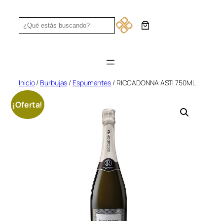
Saltar
al
Search
contenido
Inicio
/
Burbujas
/
Espumantes
/ RICCADONNA ASTI 750ML
¡Oferta!