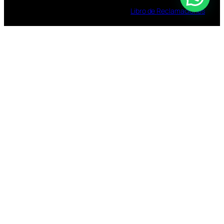
Libro
de
Reclamaciones
TOMAR BEBIDAS ALCOHOLICAS EN EXCESO
ES DAÑINO
ESTÁ PROHIBIDA LA VENTA DE ALCOHOL A
MENORES DE 18 AÑOS