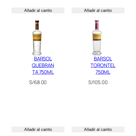
N
Añadir al carrito
Añadir al carrito
L
I
M
I
T
A
BARSOL
BARSOL
D
QUEBRAN
TORONTEL
A
TA 750ML
750ML
P
U
S/
68.00
S/
105.00
R
O
Q
U
E
B
Añadir al carrito
Añadir al carrito
R