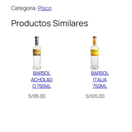
S
Categoría:
Pisco
C
O
Productos Similares
T
A
B
E
R
N
E
BARSOL
BARSOL
R
ACHOLAD
ITALIA
O
O 750ML
750ML
E
S/
95.00
S/
105.00
D
I
C
I
Ó