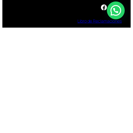
Facebook
Instagram
TikTok
Libro
de
Reclamaciones
TOMAR BEBIDAS ALCOHOLICAS EN EXCESO
ES DAÑINO
ESTÁ PROHIBIDA LA VENTA DE ALCOHOL A
MENORES DE 18 AÑOS