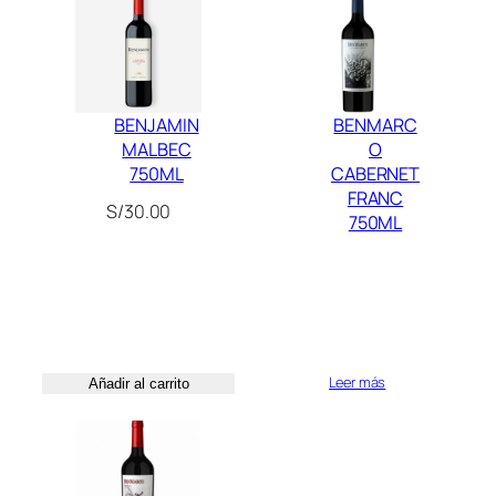
0
6
0
M
.
.
L
0
c
0
BENJAMIN
BENMARC
a
.
MALBEC
O
n
750ML
CABERNET
t
FRANC
i
S/
30.00
750ML
d
a
d
Leer más
Añadir al carrito