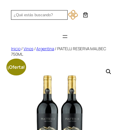
Saltar
al
Search
contenido
Inicio
/
Vinos
/
Argentina
/ PIATELLI RESERVA MALBEC
750ML
¡Oferta!