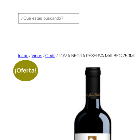
Saltar
al
Search
contenido
Inicio
/
Vinos
/
Chile
/ LOMA NEGRA RESERVA MALBEC 750ML
¡Oferta!