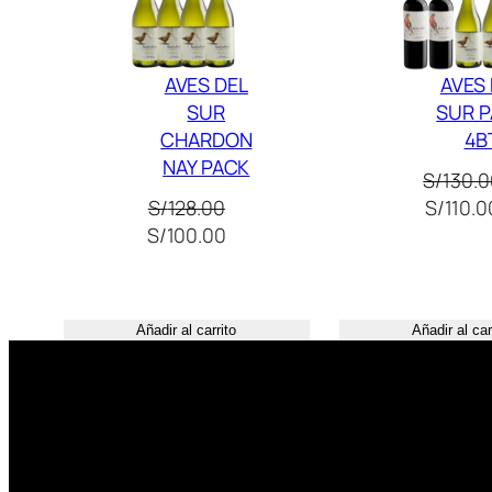
AVES DEL
AVES
SUR
SUR 
CHARDON
4B
NAY PACK
S/
130.0
El
S/
128.00
S/
110.0
El
El
precio
S/
100.00
precio
precio
original
original
actual
era:
era:
es:
S/130.0
Añadir al carrito
Añadir al car
S/128.00.
S/100.00.