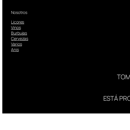
Nosotros
Licores
Vinos
Burbujas
Cervezas
Varios
Anis
TOM
ESTÁ PR