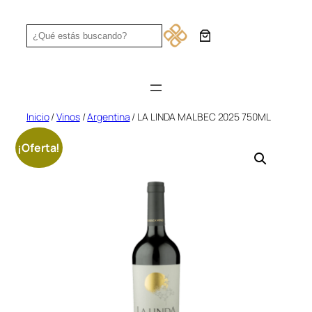
Saltar
al
Search
contenido
Inicio
/
Vinos
/
Argentina
/ LA LINDA MALBEC 2025 750ML
¡Oferta!