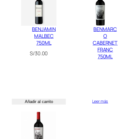
n
0
t
0
i
.
BENJAMIN
BENMARC
d
MALBEC
O
a
750ML
CABERNET
d
FRANC
S/
30.00
750ML
Leer más
Añadir al carrito