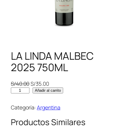
LA LINDA MALBEC
2025 750ML
E
E
S/
40.00
S/
35.00
L
l
l
Añadir al carrito
A
p
p
L
r
r
Categoría:
Argentina
I
e
e
N
c
c
Productos Similares
D
i
i