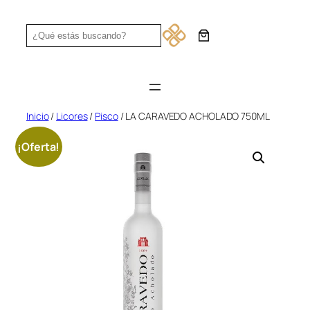
Saltar
al
Search
contenido
Inicio
/
Licores
/
Pisco
/ LA CARAVEDO ACHOLADO 750ML
¡Oferta!