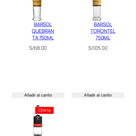
a
0
n
0
t
.
BARSOL
BARSOL
i
QUEBRAN
TORONTEL
d
TA 750ML
750ML
a
d
S/
68.00
S/
105.00
Añadir al carrito
Añadir al carrito
Producto
Oferta
En
Oferta