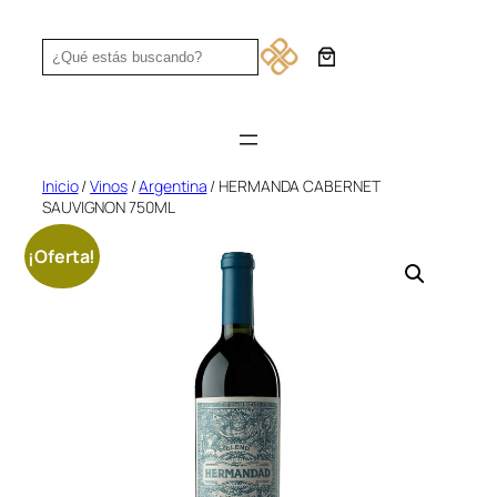
Saltar
al
Search
contenido
Inicio
/
Vinos
/
Argentina
/ HERMANDA CABERNET
SAUVIGNON 750ML
¡Oferta!