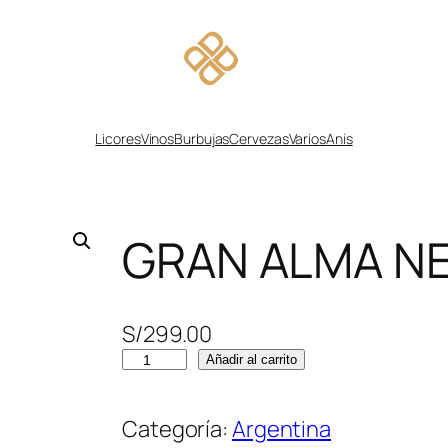
Licores
Vinos
Burbujas
Cervezas
Varios
Anis
GRAN ALMA N
S/
299.00
G
Añadir al carrito
R
A
Categoría:
Argentina