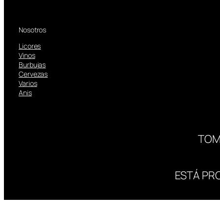
Nosotros
Licores
Vinos
Burbujas
Cervezas
Varios
Anis
TOM
ESTÁ PR