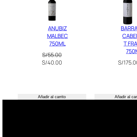
Oferta
ANUBIZ
BARR
MALBEC
CABE
750ML
T FR
750
S/
55.00
El
El
S/
40.00
S/
175.0
precio
precio
original
actual
era:
es:
S/55.00.
S/40.00.
Añadir al carrito
Añadir al car