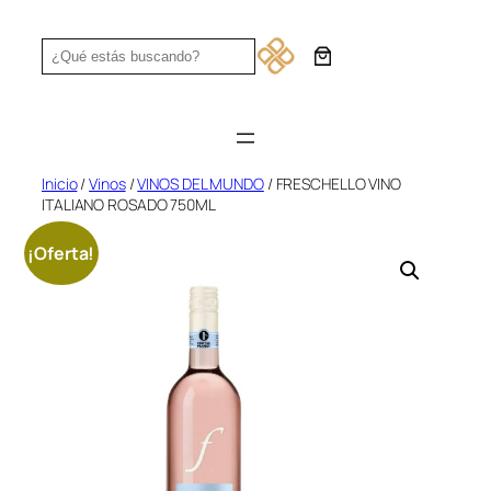
Saltar
al
Search
contenido
Inicio
/
Vinos
/
VINOS DEL MUNDO
/ FRESCHELLO VINO
ITALIANO ROSADO 750ML
¡Oferta!