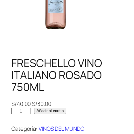
FRESCHELLO VINO
ITALIANO ROSADO
750ML
E
E
S/
40.00
S/
30.00
F
l
l
Añadir al carrito
R
p
p
E
r
r
Categoría:
VINOS DEL MUNDO
S
e
e