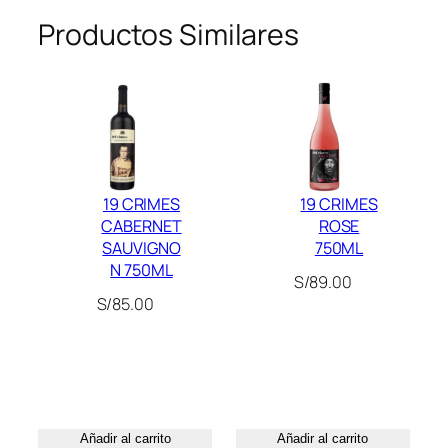
C
c
c
Productos Similares
H
i
i
E
o
o
L
o
a
L
r
c
O
i
t
V
g
u
I
i
a
19 CRIMES
19 CRIMES
N
n
l
CABERNET
ROSE
O
a
e
SAUVIGNO
750ML
N 750ML
I
l
s
S/
89.00
T
e
:
S/
85.00
A
r
S
L
a
/
I
:
3
A
S
0
N
/
.
Añadir al carrito
Añadir al carrito