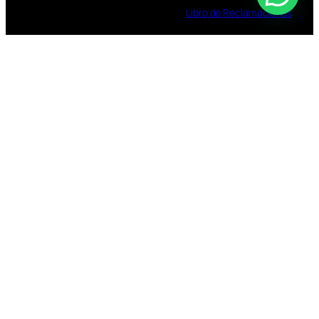
Libro
de
Reclamaciones
TOMAR BEBIDAS ALCOHOLICAS EN EXCESO
ES DAÑINO
ESTÁ PROHIBIDA LA VENTA DE ALCOHOL A
MENORES DE 18 AÑOS