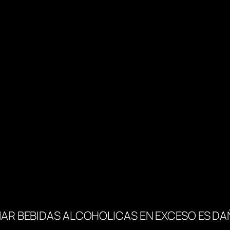
M
L
c
a
n
t
i
d
a
d
AR BEBIDAS ALCOHOLICAS EN EXCESO ES DA