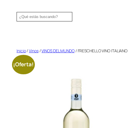
Saltar
al
Search
contenido
Inicio
/
Vinos
/
VINOS DEL MUNDO
/ FRESCHELLO VINO ITALIAN
¡Oferta!