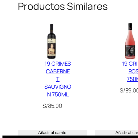
Productos Similares
19 CRIMES
19 CR
CABERNE
RO
T
750
SAUVIGNO
S/
89.0
N 750ML
S/
85.00
Añadir al carrito
Añadir al car