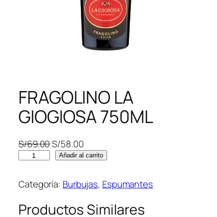
FRAGOLINO LA
GIOGIOSA 750ML
E
E
S/
69.00
S/
58.00
F
l
l
Añadir al carrito
R
p
p
A
r
r
Categoría:
Burbujas
, 
Espumantes
G
e
e
O
c
c
Productos Similares
L
i
i