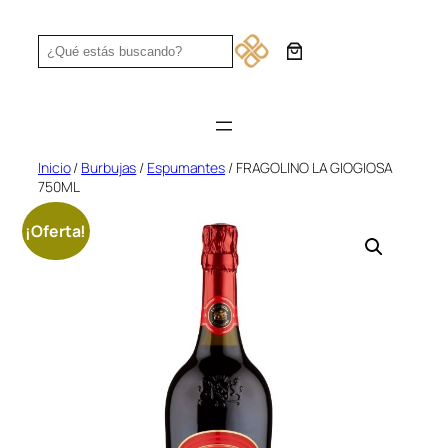
Saltar
al
Search
contenido
Inicio
/
Burbujas
/
Espumantes
/ FRAGOLINO LA GIOGIOSA
750ML
¡Oferta!