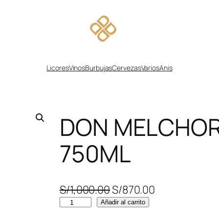
Licores
Vinos
Burbujas
Cervezas
Varios
Anis
DON MELCHOR
750ML
E
E
S/
1,000.00
S/
870.00
D
l
l
Añadir al carrito
O
p
p