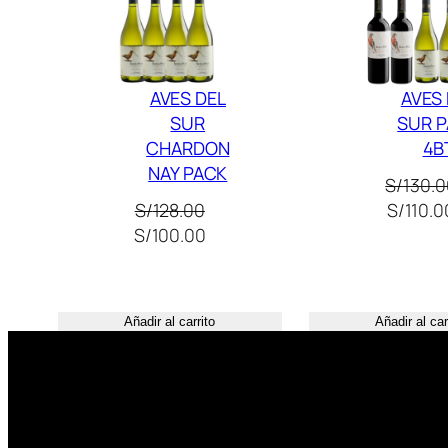
Oferta
AVES DEL
AVES
SUR
SUR 
CHARDON
4B
NAY PACK
S/
130.0
El
S/
128.00
S/
110.0
El
El
precio
S/
100.00
precio
precio
original
original
actual
era:
era:
es:
S/130.0
Añadir al carrito
Añadir al car
S/128.00.
S/100.00.