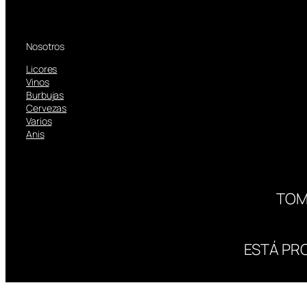
Nosotros
Licores
Vinos
Burbujas
Cervezas
Varios
Anis
TOM
ESTÁ PR