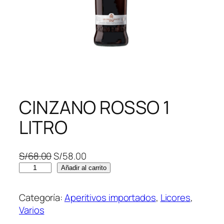
CINZANO ROSSO 1
LITRO
E
E
S/
68.00
S/
58.00
C
l
l
Añadir al carrito
I
p
p
N
r
r
Categoría:
Aperitivos importados
, 
Licores
, 
Z
e
e
Varios
A
c
c