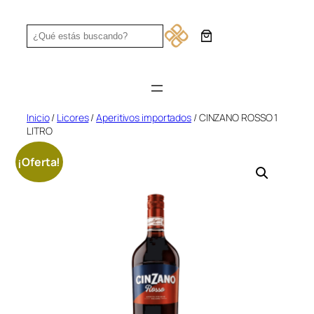
Saltar
al
Search
contenido
Inicio
/
Licores
/
Aperitivos importados
/ CINZANO ROSSO 1
LITRO
¡Oferta!