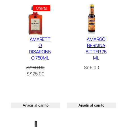
d
.
.
Producto
Oferta
a
0
En
Oferta
d
0
.
AMARETT
AMARGO
O
BERNINA
DISARONN
BITTER 75
O 750ML
ML
S/
150.00
S/
15.00
El
El
S/
125.00
precio
precio
original
actual
era:
es:
S/150.00.
S/125.00.
Añadir al carrito
Añadir al carrito