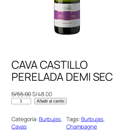
CAVA CASTILLO
PERELADA DEMI SEC
E
E
S/
55.00
S/
48.00
C
l
l
Añadir al carrito
A
p
p
V
r
r
Categoría:
Burbujas
, 
Tags:
Burbujas
, 
A
e
e
Cavas
Champagne
C
c
c