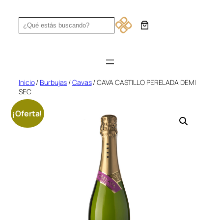
Saltar
al
Search
contenido
Inicio
/
Burbujas
/
Cavas
/ CAVA CASTILLO PERELADA DEMI
SEC
¡Oferta!