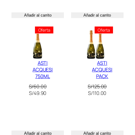
S/60.00.
S/49.90.
original
actual
era:
es:
S/90.00.
S/70.00.
Añadir al carrito
Añadir al carrito
Producto
Producto
Oferta
Oferta
En
En
Oferta
Oferta
ASTI
ASTI
ACQUESI
ACQUESI
750ML
PACK
S/
60.00
S/
125.00
El
El
El
El
S/
49.90
S/
110.00
precio
precio
precio
precio
original
actual
original
actual
era:
es:
era:
es:
S/60.00.
S/49.90.
S/125.00.
S/110.00.
Añadir al carrito
Añadir al carrito