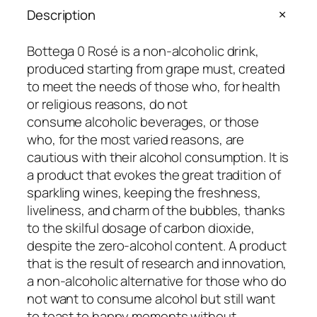
T
Description
E
G
Bottega 0 Rosé is a non-alcoholic drink,
A
produced starting from grape must, created
R
to meet the needs of those who, for health
O
or religious reasons, do not
S
consume alcoholic beverages, or those
E
who, for the most varied reasons, are
S
cautious with their alcohol consumption. It is
I
a product that evokes the great tradition of
N
sparkling wines, keeping the freshness,
A
liveliness, and charm of the bubbles, thanks
L
to the skilful dosage of carbon dioxide,
C
despite the zero-alcohol content. A product
O
that is the result of research and innovation,
H
a non-alcoholic alternative for those who do
O
not want to consume alcohol but still want
L
to toast to happy moments without