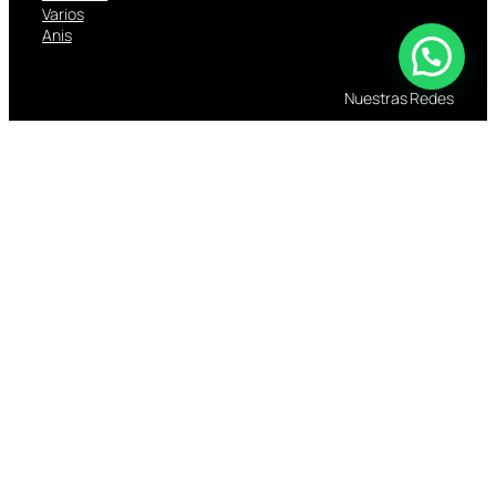
Varios
Anis
Nuestras Redes
Facebook
Instagram
TikTok
Libro
de
Reclamaciones
TOMAR BEBIDAS ALCOHOLICAS EN EXCESO
ES DAÑINO
ESTÁ PROHIBIDA LA VENTA DE ALCOHOL A
MENORES DE 18 AÑOS