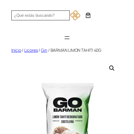
Saltar
al
Search
contenido
Inicio
/
Licores
/
Gin
/ BARMAN LIMON TAHITI 40G