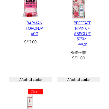
Oferta
i
d
a
BARMAN
BEEFEATE
d
TORONJA
R PINK +
40G
ABSOLUT
375ML
S/
17.00
PACK
S/
100.00
El
El
S/
91.00
precio
precio
original
actual
era:
es:
S/100.00.
S/91.00.
Añadir al carrito
Añadir al carrito
Producto
Oferta
En
Oferta