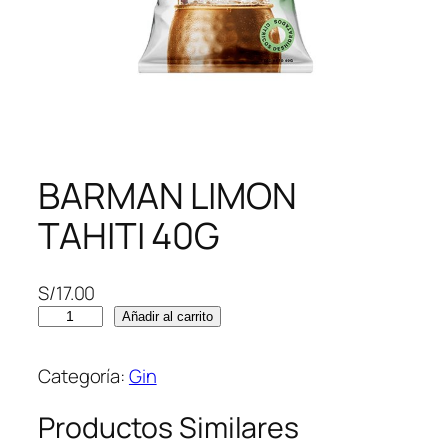
BARMAN LIMON
TAHITI 40G
S/
17.00
B
Añadir al carrito
A
R
Categoría:
Gin
M
A
Productos Similares
N