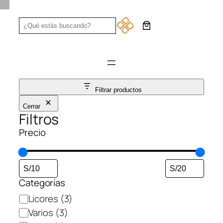
Saltar
al
Search
contenido
Filtrar productos
Cerrar
Filtros
Precio
Categorías
Categoría
Licores
(3)
Varios
(3)